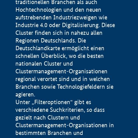
traditionellen Branchen als auch
Hochtechnologien und den neuen
aufstrebenden Industriezweigen wie
Industrie 4.0 oder Digitalisierung. Diese
Cluster finden sich in nahezu allen
Regionen Deutschlands. Die
Deutschlandkarte ermöglicht einen
schnellen Überblick, wo die besten
nationalen Cluster und
Clustermanagement-Organisationen
regional verortet sind und in welchen
+
Branchen sowie Technologiefeldern sie
agieren.
−
Unter „Filteroptionen“ gibt es
verschiedene Suchkriterien, so dass
gezielt nach Clustern und
Impressum
Clustermanagement-Organisationen in
Datenschutzerklärung
100 km
© Geobasis-DE / BKG 2015
bestimmten Branchen und
BMWE, 2026 ©