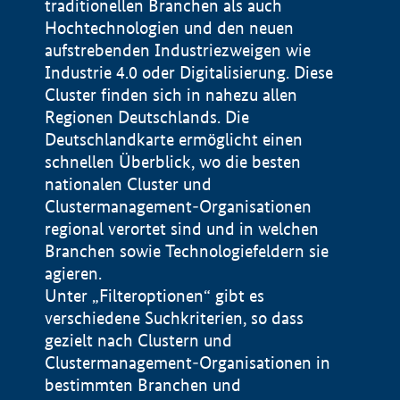
traditionellen Branchen als auch
Hochtechnologien und den neuen
aufstrebenden Industriezweigen wie
Industrie 4.0 oder Digitalisierung. Diese
Cluster finden sich in nahezu allen
Regionen Deutschlands. Die
Deutschlandkarte ermöglicht einen
schnellen Überblick, wo die besten
nationalen Cluster und
Clustermanagement-Organisationen
regional verortet sind und in welchen
+
Branchen sowie Technologiefeldern sie
agieren.
−
Unter „Filteroptionen“ gibt es
verschiedene Suchkriterien, so dass
gezielt nach Clustern und
Impressum
Clustermanagement-Organisationen in
Datenschutzerklärung
100 km
© Geobasis-DE / BKG 2015
bestimmten Branchen und
BMWE, 2026 ©