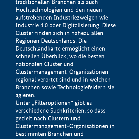
traditionellen Branchen als auch
Hochtechnologien und den neuen
aufstrebenden Industriezweigen wie
Industrie 4.0 oder Digitalisierung. Diese
Cluster finden sich in nahezu allen
Regionen Deutschlands. Die
Deutschlandkarte ermöglicht einen
schnellen Überblick, wo die besten
nationalen Cluster und
Clustermanagement-Organisationen
regional verortet sind und in welchen
+
Branchen sowie Technologiefeldern sie
agieren.
−
Unter „Filteroptionen“ gibt es
verschiedene Suchkriterien, so dass
gezielt nach Clustern und
Impressum
Clustermanagement-Organisationen in
Datenschutzerklärung
100 km
© Geobasis-DE / BKG 2015
bestimmten Branchen und
BMWE, 2026 ©