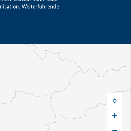
anisation. Weiterführende
+
−