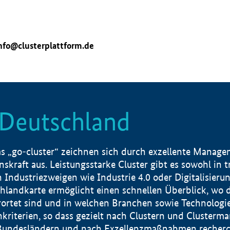
nfo@clusterplattform.de
n Deutschland
 „go-cluster“ zeichnen sich durch exzellente Manageme
skraft aus. Leistungsstarke Cluster gibt es sowohl in 
dustriezweigen wie Industrie 4.0 oder Digitalisierung
hlandkarte ermöglicht einen schnellen Überblick, wo d
rtet sind und in welchen Branchen sowie Technologief
hkriterien, so dass gezielt nach Clustern und Cluster
Bundesländern und nach Exzellenzmaßnahmen recherch