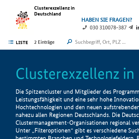
Clusterexzellenz in
Deutschland
HABEN SIE FRAGEN?
030 310078-387
i
2
Einträge
LISTE
Clusterexzellenz i
Die Spitzencluster und Mitglieder des Programms
Leistungsfähigkeit und eine sehr hohe Innovation
Hochtechnologien und den neuen aufstrebenden In
nahezu allen Regionen Deutschlands. Die Deutsc
Clustermanagement-Organisationen regional vero
Unter „Filteroptionen“ gibt es verschiedene Suc
bestimmten Branchen und Technologiefeldern, 