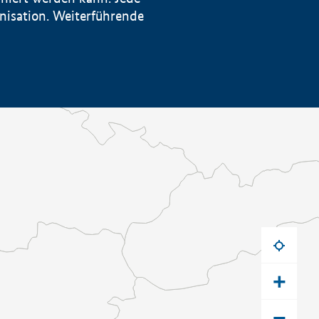
anisation. Weiterführende
+
−