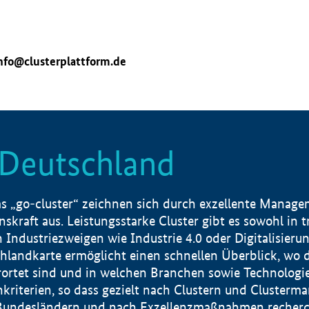
nfo@clusterplattform.de
n Deutschland
 „go-cluster“ zeichnen sich durch exzellente Manageme
skraft aus. Leistungsstarke Cluster gibt es sowohl in 
dustriezweigen wie Industrie 4.0 oder Digitalisierung
hlandkarte ermöglicht einen schnellen Überblick, wo d
rtet sind und in welchen Branchen sowie Technologief
hkriterien, so dass gezielt nach Clustern und Cluster
Bundesländern und nach Exzellenzmaßnahmen recherch