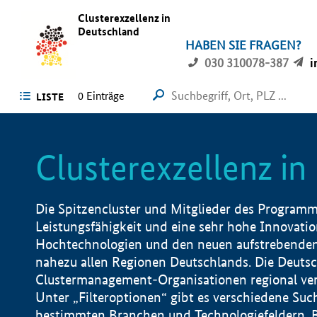
Clusterexzellenz in
Deutschland
HABEN SIE FRAGEN?
030 310078-387
i
0
Einträge
LISTE
Clusterexzellenz i
Die Spitzencluster und Mitglieder des Programms
Leistungsfähigkeit und eine sehr hohe Innovation
Hochtechnologien und den neuen aufstrebenden In
nahezu allen Regionen Deutschlands. Die Deutsc
Clustermanagement-Organisationen regional vero
Unter „Filteroptionen“ gibt es verschiedene Suc
bestimmten Branchen und Technologiefeldern, 