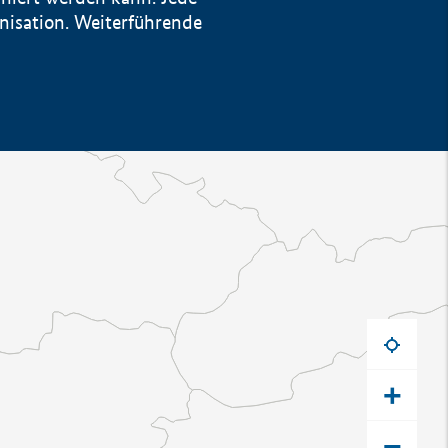
anisation. Weiterführende
+
−