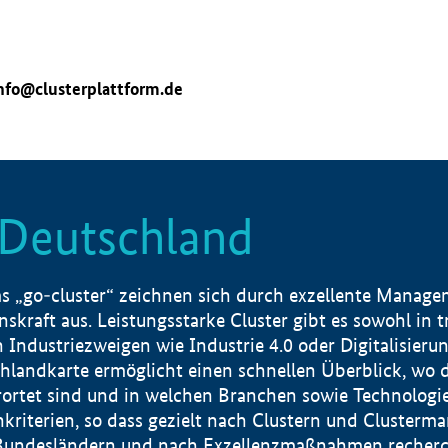
nfo@clusterplattform.de
n Deutschland
 „go-cluster“ zeichnen sich durch exzellente Manageme
skraft aus. Leistungsstarke Cluster gibt es sowohl in 
dustriezweigen wie Industrie 4.0 oder Digitalisierung
hlandkarte ermöglicht einen schnellen Überblick, wo d
rtet sind und in welchen Branchen sowie Technologief
hkriterien, so dass gezielt nach Clustern und Cluster
Bundesländern und nach Exzellenzmaßnahmen recherch