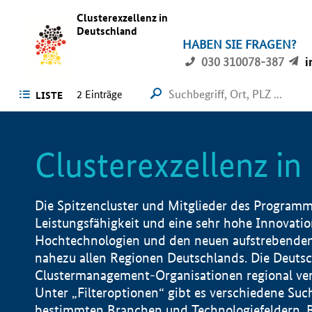
Clusterexzellenz in
Deutschland
HABEN SIE FRAGEN?
030 310078-387
i
2
Einträge
LISTE
Clusterexzellenz i
Die Spitzencluster und Mitglieder des Programms
Leistungsfähigkeit und eine sehr hohe Innovation
Hochtechnologien und den neuen aufstrebenden In
nahezu allen Regionen Deutschlands. Die Deutsc
Clustermanagement-Organisationen regional vero
Unter „Filteroptionen“ gibt es verschiedene Suc
bestimmten Branchen und Technologiefeldern, 