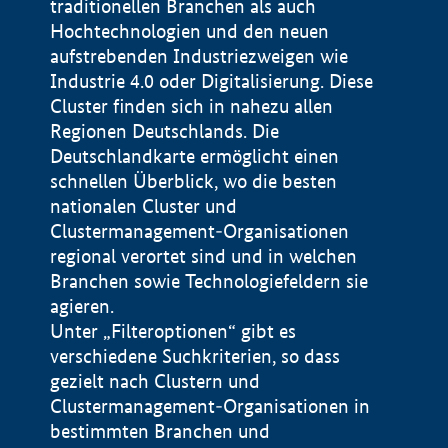
traditionellen Branchen als auch
Hochtechnologien und den neuen
aufstrebenden Industriezweigen wie
Industrie 4.0 oder Digitalisierung. Diese
Cluster finden sich in nahezu allen
Regionen Deutschlands. Die
Deutschlandkarte ermöglicht einen
schnellen Überblick, wo die besten
nationalen Cluster und
Clustermanagement-Organisationen
regional verortet sind und in welchen
+
Branchen sowie Technologiefeldern sie
agieren.
−
Unter „Filteroptionen“ gibt es
verschiedene Suchkriterien, so dass
gezielt nach Clustern und
Impressum
Clustermanagement-Organisationen in
Datenschutzerklärung
100 km
© Geobasis-DE / BKG 2015
bestimmten Branchen und
BMWE, 2026 ©