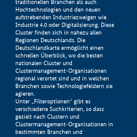
traditionellen Branchen als auch
Hochtechnologien und den neuen
aufstrebenden Industriezweigen wie
Industrie 4.0 oder Digitalisierung. Diese
Cluster finden sich in nahezu allen
Regionen Deutschlands. Die
Deutschlandkarte ermöglicht einen
schnellen Überblick, wo die besten
nationalen Cluster und
Clustermanagement-Organisationen
regional verortet sind und in welchen
+
Branchen sowie Technologiefeldern sie
agieren.
−
Unter „Filteroptionen“ gibt es
verschiedene Suchkriterien, so dass
gezielt nach Clustern und
Impressum
Clustermanagement-Organisationen in
Datenschutzerklärung
100 km
© Geobasis-DE / BKG 2015
bestimmten Branchen und
BMWE, 2026 ©