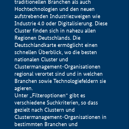
traditionellen Branchen als auch
Hochtechnologien und den neuen
aufstrebenden Industriezweigen wie
Industrie 4.0 oder Digitalisierung. Diese
Cluster finden sich in nahezu allen
Regionen Deutschlands. Die
Deutschlandkarte ermöglicht einen
schnellen Überblick, wo die besten
nationalen Cluster und
Clustermanagement-Organisationen
regional verortet sind und in welchen
+
Branchen sowie Technologiefeldern sie
agieren.
−
Unter „Filteroptionen“ gibt es
verschiedene Suchkriterien, so dass
gezielt nach Clustern und
Impressum
Clustermanagement-Organisationen in
Datenschutzerklärung
100 km
© Geobasis-DE / BKG 2015
bestimmten Branchen und
BMWE, 2026 ©