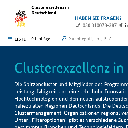
Clusterexzellenz in
Deutschland
HABEN SIE FRAGEN?
030 310078-387
i
0
Einträge
LISTE
Clusterexzellenz i
Die Spitzencluster und Mitglieder des Programms
Leistungsfähigkeit und eine sehr hohe Innovation
Hochtechnologien und den neuen aufstrebenden In
nahezu allen Regionen Deutschlands. Die Deutsc
Clustermanagement-Organisationen regional vero
Unter „Filteroptionen“ gibt es verschiedene Suc
bestimmten Branchen und Technologiefeldern, 