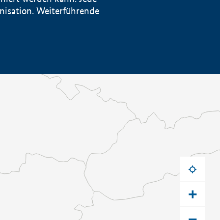
anisation. Weiterführende
+
−