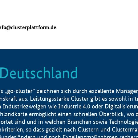
nfo@clusterplattform.de
n Deutschland
 „go-cluster“ zeichnen sich durch exzellente Manageme
skraft aus. Leistungsstarke Cluster gibt es sowohl in 
dustriezweigen wie Industrie 4.0 oder Digitalisierung
hlandkarte ermöglicht einen schnellen Überblick, wo d
rtet sind und in welchen Branchen sowie Technologief
hkriterien, so dass gezielt nach Clustern und Cluster
Bundesländern und nach Exzellenzmaßnahmen recherch