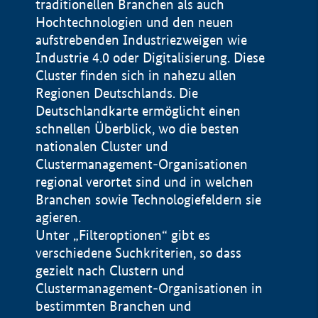
traditionellen Branchen als auch
Hochtechnologien und den neuen
aufstrebenden Industriezweigen wie
Industrie 4.0 oder Digitalisierung. Diese
Cluster finden sich in nahezu allen
Regionen Deutschlands. Die
Deutschlandkarte ermöglicht einen
schnellen Überblick, wo die besten
nationalen Cluster und
Clustermanagement-Organisationen
regional verortet sind und in welchen
+
Branchen sowie Technologiefeldern sie
agieren.
−
Unter „Filteroptionen“ gibt es
verschiedene Suchkriterien, so dass
gezielt nach Clustern und
Impressum
Clustermanagement-Organisationen in
Datenschutzerklärung
100 km
© Geobasis-DE / BKG 2015
bestimmten Branchen und
BMWE, 2026 ©