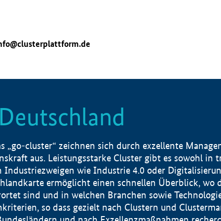
nfo@clusterplattform.de
n Deutschland
 „go-cluster“ zeichnen sich durch exzellente Manageme
skraft aus. Leistungsstarke Cluster gibt es sowohl in 
dustriezweigen wie Industrie 4.0 oder Digitalisierung
hlandkarte ermöglicht einen schnellen Überblick, wo d
rtet sind und in welchen Branchen sowie Technologief
hkriterien, so dass gezielt nach Clustern und Cluster
Bundesländern und nach Exzellenzmaßnahmen recherch