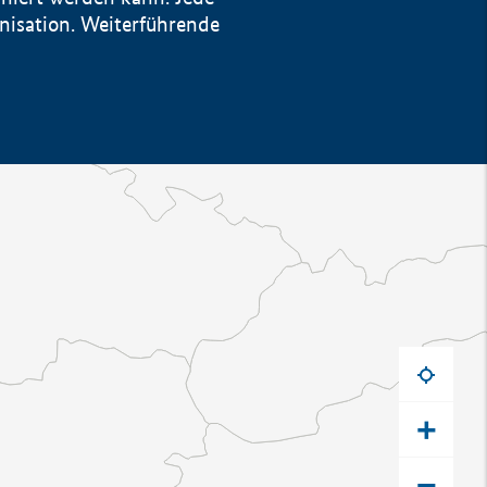
anisation. Weiterführende
+
−