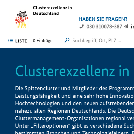
Clusterexzellenz in
Deutschland
HABEN SIE FRAGEN?
030 310078-387
i
0
Einträge
LISTE
Clusterexzellenz i
Die Spitzencluster und Mitglieder des Programms
Leistungsfähigkeit und eine sehr hohe Innovation
Hochtechnologien und den neuen aufstrebenden In
nahezu allen Regionen Deutschlands. Die Deutsc
Clustermanagement-Organisationen regional vero
Unter „Filteroptionen“ gibt es verschiedene Suc
bestimmten Branchen und Technologiefeldern, 