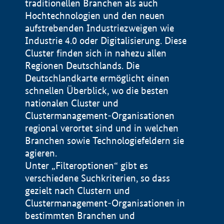
traditionellen Branchen als auch
Hochtechnologien und den neuen
aufstrebenden Industriezweigen wie
Industrie 4.0 oder Digitalisierung. Diese
Cluster finden sich in nahezu allen
Regionen Deutschlands. Die
Deutschlandkarte ermöglicht einen
schnellen Überblick, wo die besten
nationalen Cluster und
Clustermanagement-Organisationen
regional verortet sind und in welchen
+
Branchen sowie Technologiefeldern sie
agieren.
−
Unter „Filteroptionen“ gibt es
verschiedene Suchkriterien, so dass
gezielt nach Clustern und
Impressum
Clustermanagement-Organisationen in
Datenschutzerklärung
100 km
© Geobasis-DE / BKG 2015
bestimmten Branchen und
BMWE, 2026 ©