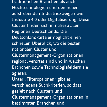
traditionellen Branchen als auch
Hochtechnologien und den neuen
aufstrebenden Industriezweigen wie
Industrie 4.0 oder Digitalisierung. Diese
Cluster finden sich in nahezu allen
Regionen Deutschlands. Die
Deutschlandkarte ermöglicht einen
schnellen Überblick, wo die besten
nationalen Cluster und
Clustermanagement-Organisationen
regional verortet sind und in welchen
+
Branchen sowie Technologiefeldern sie
agieren.
−
Unter „Filteroptionen“ gibt es
verschiedene Suchkriterien, so dass
gezielt nach Clustern und
Impressum
Clustermanagement-Organisationen in
Datenschutzerklärung
100 km
© Geobasis-DE / BKG 2015
bestimmten Branchen und
BMWE, 2026 ©