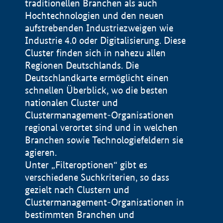
traditionellen Branchen als auch
Hochtechnologien und den neuen
aufstrebenden Industriezweigen wie
Industrie 4.0 oder Digitalisierung. Diese
Cluster finden sich in nahezu allen
Regionen Deutschlands. Die
Deutschlandkarte ermöglicht einen
schnellen Überblick, wo die besten
nationalen Cluster und
Clustermanagement-Organisationen
regional verortet sind und in welchen
+
Branchen sowie Technologiefeldern sie
agieren.
−
Unter „Filteroptionen“ gibt es
verschiedene Suchkriterien, so dass
gezielt nach Clustern und
Impressum
Clustermanagement-Organisationen in
Datenschutzerklärung
100 km
© Geobasis-DE / BKG 2015
bestimmten Branchen und
BMWE, 2026 ©