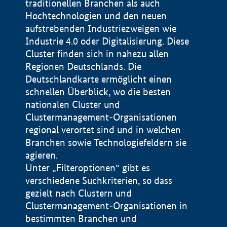
traditionellen Branchen als auch
Hochtechnologien und den neuen
aufstrebenden Industriezweigen wie
Industrie 4.0 oder Digitalisierung. Diese
Cluster finden sich in nahezu allen
Regionen Deutschlands. Die
Deutschlandkarte ermöglicht einen
schnellen Überblick, wo die besten
nationalen Cluster und
Clustermanagement-Organisationen
regional verortet sind und in welchen
+
Branchen sowie Technologiefeldern sie
agieren.
−
Unter „Filteroptionen“ gibt es
verschiedene Suchkriterien, so dass
gezielt nach Clustern und
Impressum
Clustermanagement-Organisationen in
Datenschutzerklärung
100 km
© Geobasis-DE / BKG 2015
bestimmten Branchen und
BMWE, 2026 ©