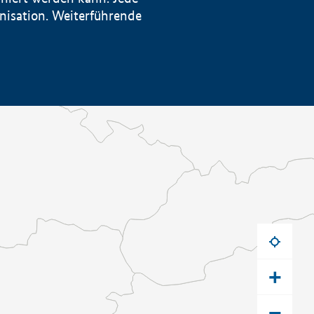
anisation. Weiterführende
+
−