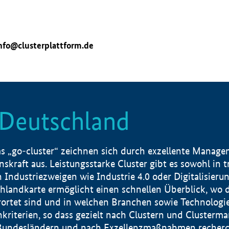
nfo@clusterplattform.de
n Deutschland
 „go-cluster“ zeichnen sich durch exzellente Manageme
skraft aus. Leistungsstarke Cluster gibt es sowohl in 
dustriezweigen wie Industrie 4.0 oder Digitalisierung
hlandkarte ermöglicht einen schnellen Überblick, wo d
rtet sind und in welchen Branchen sowie Technologief
hkriterien, so dass gezielt nach Clustern und Cluster
Bundesländern und nach Exzellenzmaßnahmen recherch