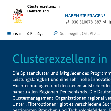
Clusterexzellenz in
Deutschland
HABEN SIE FRAGEN?
030 310078-387
i
0
Einträge
LISTE
Clusterexzellenz i
Die Spitzencluster und Mitglieder des Programms
Leistungsfähigkeit und eine sehr hohe Innovation
Hochtechnologien und den neuen aufstrebenden In
nahezu allen Regionen Deutschlands. Die Deutsc
Clustermanagement-Organisationen regional vero
Unter „Filteroptionen“ gibt es verschiedene Suc
bestimmten Branchen und Technologiefeldern, 