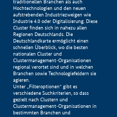
traditionellen Branchen als auch
Hochtechnologien und den neuen
aufstrebenden Industriezweigen wie
Industrie 4.0 oder Digitalisierung. Diese
Cluster finden sich in nahezu allen
Regionen Deutschlands. Die
Deutschlandkarte ermöglicht einen
schnellen Überblick, wo die besten
nationalen Cluster und
Clustermanagement-Organisationen
regional verortet sind und in welchen
+
Branchen sowie Technologiefeldern sie
agieren.
−
Unter „Filteroptionen“ gibt es
verschiedene Suchkriterien, so dass
gezielt nach Clustern und
Impressum
Clustermanagement-Organisationen in
Datenschutzerklärung
100 km
© Geobasis-DE / BKG 2015
bestimmten Branchen und
BMWE, 2026 ©