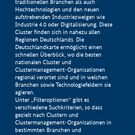
traditionellen Branchen als auch
Hochtechnologien und den neuen
aufstrebenden Industriezweigen wie
Industrie 4.0 oder Digitalisierung. Diese
Cluster finden sich in nahezu allen
Regionen Deutschlands. Die
Deutschlandkarte ermöglicht einen
schnellen Überblick, wo die besten
nationalen Cluster und
Clustermanagement-Organisationen
regional verortet sind und in welchen
+
Branchen sowie Technologiefeldern sie
agieren.
−
Unter „Filteroptionen“ gibt es
verschiedene Suchkriterien, so dass
gezielt nach Clustern und
Impressum
Clustermanagement-Organisationen in
Datenschutzerklärung
100 km
© Geobasis-DE / BKG 2015
bestimmten Branchen und
BMWE, 2026 ©