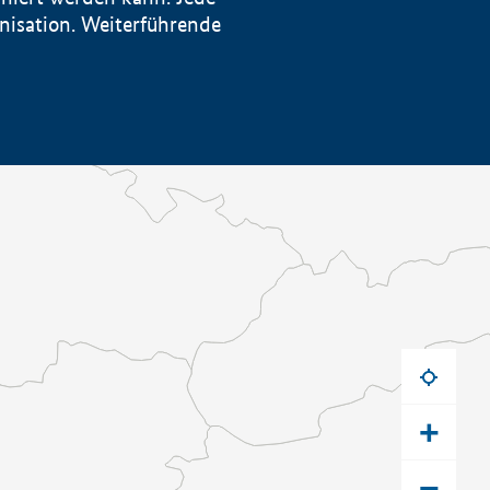
anisation. Weiterführende
+
−