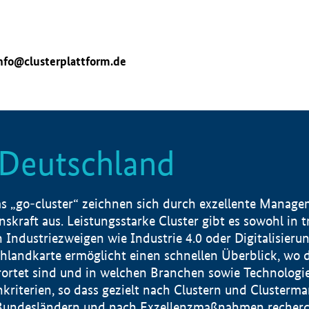
nfo@clusterplattform.de
n Deutschland
 „go-cluster“ zeichnen sich durch exzellente Manageme
skraft aus. Leistungsstarke Cluster gibt es sowohl in 
dustriezweigen wie Industrie 4.0 oder Digitalisierung
hlandkarte ermöglicht einen schnellen Überblick, wo d
rtet sind und in welchen Branchen sowie Technologief
hkriterien, so dass gezielt nach Clustern und Cluster
Bundesländern und nach Exzellenzmaßnahmen recherch