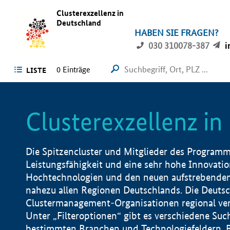
Clusterexzellenz in
Deutschland
HABEN SIE FRAGEN?
030 310078-387
i
0
Einträge
LISTE
Clusterexzellenz i
Die Spitzencluster und Mitglieder des Programms
Leistungsfähigkeit und eine sehr hohe Innovation
Hochtechnologien und den neuen aufstrebenden In
nahezu allen Regionen Deutschlands. Die Deutsc
Clustermanagement-Organisationen regional vero
Unter „Filteroptionen“ gibt es verschiedene Suc
bestimmten Branchen und Technologiefeldern, 