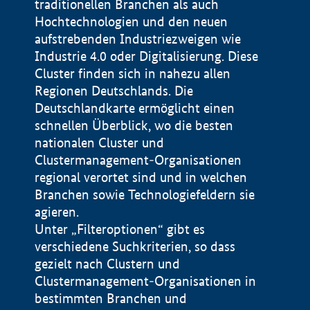
traditionellen Branchen als auch
Hochtechnologien und den neuen
aufstrebenden Industriezweigen wie
Industrie 4.0 oder Digitalisierung. Diese
Cluster finden sich in nahezu allen
Regionen Deutschlands. Die
Deutschlandkarte ermöglicht einen
schnellen Überblick, wo die besten
nationalen Cluster und
Clustermanagement-Organisationen
regional verortet sind und in welchen
+
Branchen sowie Technologiefeldern sie
agieren.
−
Unter „Filteroptionen“ gibt es
verschiedene Suchkriterien, so dass
gezielt nach Clustern und
Impressum
Clustermanagement-Organisationen in
Datenschutzerklärung
100 km
© Geobasis-DE / BKG 2015
bestimmten Branchen und
BMWE, 2026 ©