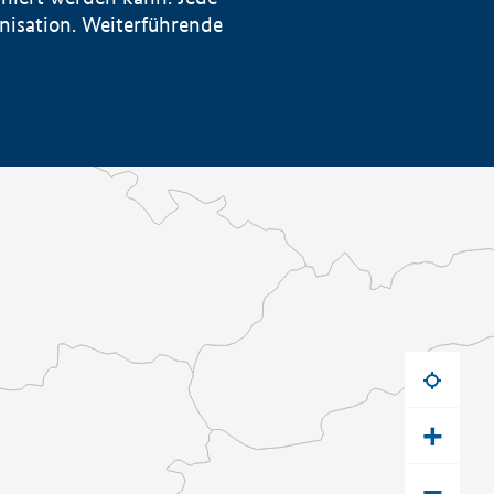
anisation. Weiterführende
+
−