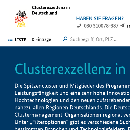
Clusterexzellenz in
Deutschland
HABEN SIE FRAGEN?
030 310078-387
i
0
Einträge
LISTE
Clusterexzellenz i
Die Spitzencluster und Mitglieder des Programms
Leistungsfähigkeit und eine sehr hohe Innovation
Hochtechnologien und den neuen aufstrebenden In
nahezu allen Regionen Deutschlands. Die Deutsc
Clustermanagement-Organisationen regional vero
Unter „Filteroptionen“ gibt es verschiedene Suc
bestimmten Branchen und Technologiefeldern, 