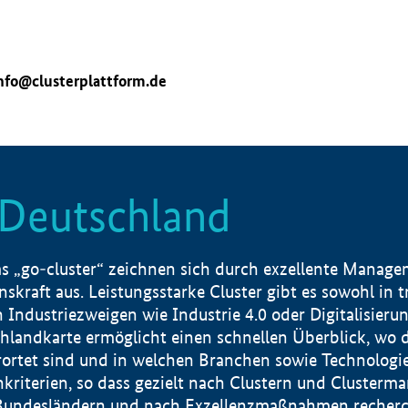
nfo@clusterplattform.de
n Deutschland
 „go-cluster“ zeichnen sich durch exzellente Manageme
skraft aus. Leistungsstarke Cluster gibt es sowohl in 
dustriezweigen wie Industrie 4.0 oder Digitalisierung
hlandkarte ermöglicht einen schnellen Überblick, wo d
rtet sind und in welchen Branchen sowie Technologief
hkriterien, so dass gezielt nach Clustern und Cluster
Bundesländern und nach Exzellenzmaßnahmen recherch