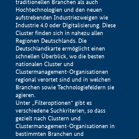
traditionellen Branchen als auch
Hochtechnologien und den neuen
aufstrebenden Industriezweigen wie
Industrie 4.0 oder Digitalisierung. Diese
Cluster finden sich in nahezu allen
Regionen Deutschlands. Die
Deutschlandkarte ermöglicht einen
schnellen Überblick, wo die besten
nationalen Cluster und
Clustermanagement-Organisationen
regional verortet sind und in welchen
+
Branchen sowie Technologiefeldern sie
agieren.
−
Unter „Filteroptionen“ gibt es
verschiedene Suchkriterien, so dass
gezielt nach Clustern und
Impressum
Clustermanagement-Organisationen in
Datenschutzerklärung
100 km
© Geobasis-DE / BKG 2015
bestimmten Branchen und
BMWE, 2026 ©