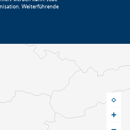
anisation. Weiterführende
+
−