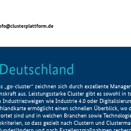
nfo@clusterplattform.de
n Deutschland
 „go-cluster“ zeichnen sich durch exzellente Manageme
skraft aus. Leistungsstarke Cluster gibt es sowohl in 
dustriezweigen wie Industrie 4.0 oder Digitalisierung
hlandkarte ermöglicht einen schnellen Überblick, wo d
rtet sind und in welchen Branchen sowie Technologief
hkriterien, so dass gezielt nach Clustern und Cluster
Bundesländern und nach Exzellenzmaßnahmen recherch