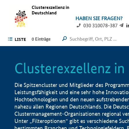
Clusterexzellenz in
Deutschland
HABEN SIE FRAGEN?
030 310078-387
i
0
Einträge
LISTE
Clusterexzellenz i
Die Spitzencluster und Mitglieder des Programms
Leistungsfähigkeit und eine sehr hohe Innovation
Hochtechnologien und den neuen aufstrebenden In
nahezu allen Regionen Deutschlands. Die Deutsc
Clustermanagement-Organisationen regional vero
Unter „Filteroptionen“ gibt es verschiedene Suc
bestimmten Branchen und Technologiefeldern, 