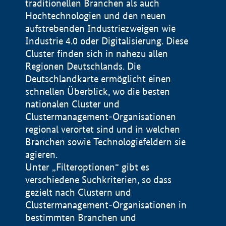
traditionellen Branchen als auch
Hochtechnologien und den neuen
aufstrebenden Industriezweigen wie
Industrie 4.0 oder Digitalisierung. Diese
Cluster finden sich in nahezu allen
Regionen Deutschlands. Die
Deutschlandkarte ermöglicht einen
schnellen Überblick, wo die besten
nationalen Cluster und
Clustermanagement-Organisationen
regional verortet sind und in welchen
+
Branchen sowie Technologiefeldern sie
agieren.
−
Unter „Filteroptionen“ gibt es
verschiedene Suchkriterien, so dass
gezielt nach Clustern und
Impressum
Clustermanagement-Organisationen in
Datenschutzerklärung
100 km
© Geobasis-DE / BKG 2015
bestimmten Branchen und
BMWE, 2026 ©