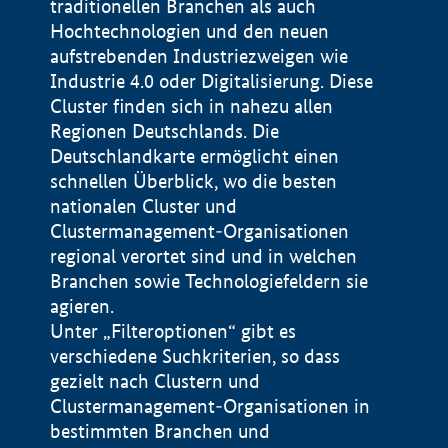
traditionellen Branchen als auch
Hochtechnologien und den neuen
aufstrebenden Industriezweigen wie
Industrie 4.0 oder Digitalisierung. Diese
Cluster finden sich in nahezu allen
Regionen Deutschlands. Die
Deutschlandkarte ermöglicht einen
schnellen Überblick, wo die besten
nationalen Cluster und
Clustermanagement-Organisationen
regional verortet sind und in welchen
+
Branchen sowie Technologiefeldern sie
agieren.
−
Unter „Filteroptionen“ gibt es
verschiedene Suchkriterien, so dass
gezielt nach Clustern und
Impressum
Clustermanagement-Organisationen in
Datenschutzerklärung
100 km
© Geobasis-DE / BKG 2015
bestimmten Branchen und
BMWE, 2026 ©