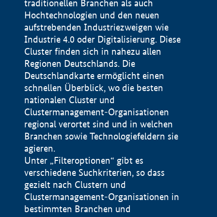
traditionellen Branchen als auch
Hochtechnologien und den neuen
aufstrebenden Industriezweigen wie
Industrie 4.0 oder Digitalisierung. Diese
Cluster finden sich in nahezu allen
Regionen Deutschlands. Die
Deutschlandkarte ermöglicht einen
schnellen Überblick, wo die besten
nationalen Cluster und
Clustermanagement-Organisationen
regional verortet sind und in welchen
+
Branchen sowie Technologiefeldern sie
agieren.
−
Unter „Filteroptionen“ gibt es
verschiedene Suchkriterien, so dass
gezielt nach Clustern und
Impressum
Clustermanagement-Organisationen in
Datenschutzerklärung
100 km
© Geobasis-DE / BKG 2015
bestimmten Branchen und
BMWE, 2026 ©