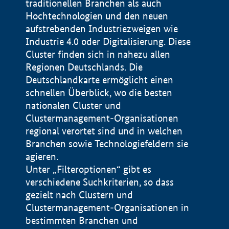
traditionellen Branchen als auch
Hochtechnologien und den neuen
aufstrebenden Industriezweigen wie
Industrie 4.0 oder Digitalisierung. Diese
Cluster finden sich in nahezu allen
Regionen Deutschlands. Die
Deutschlandkarte ermöglicht einen
schnellen Überblick, wo die besten
nationalen Cluster und
Clustermanagement-Organisationen
regional verortet sind und in welchen
+
Branchen sowie Technologiefeldern sie
agieren.
−
Unter „Filteroptionen“ gibt es
verschiedene Suchkriterien, so dass
gezielt nach Clustern und
Impressum
Clustermanagement-Organisationen in
Datenschutzerklärung
100 km
© Geobasis-DE / BKG 2015
bestimmten Branchen und
BMWE, 2026 ©