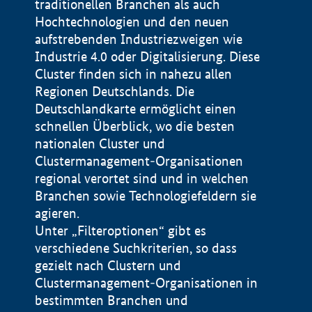
traditionellen Branchen als auch
Hochtechnologien und den neuen
aufstrebenden Industriezweigen wie
Industrie 4.0 oder Digitalisierung. Diese
Cluster finden sich in nahezu allen
Regionen Deutschlands. Die
Deutschlandkarte ermöglicht einen
schnellen Überblick, wo die besten
nationalen Cluster und
Clustermanagement-Organisationen
regional verortet sind und in welchen
+
Branchen sowie Technologiefeldern sie
agieren.
−
Unter „Filteroptionen“ gibt es
verschiedene Suchkriterien, so dass
gezielt nach Clustern und
Impressum
Clustermanagement-Organisationen in
Datenschutzerklärung
100 km
© Geobasis-DE / BKG 2015
bestimmten Branchen und
BMWE, 2026 ©