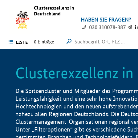
Clusterexzellenz in
Deutschland
HABEN SIE FRAGEN?
030 310078-387
i
0
Einträge
LISTE
Clusterexzellenz i
Die Spitzencluster und Mitglieder des Programms
Leistungsfähigkeit und eine sehr hohe Innovation
Hochtechnologien und den neuen aufstrebenden In
nahezu allen Regionen Deutschlands. Die Deutsc
Clustermanagement-Organisationen regional vero
Unter „Filteroptionen“ gibt es verschiedene Suc
bestimmten Branchen und Technologiefeldern, 