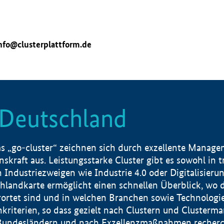
nfo@clusterplattform.de
n Deutschland
 „go-cluster“ zeichnen sich durch exzellente Manageme
skraft aus. Leistungsstarke Cluster gibt es sowohl in 
dustriezweigen wie Industrie 4.0 oder Digitalisierung
hlandkarte ermöglicht einen schnellen Überblick, wo d
rtet sind und in welchen Branchen sowie Technologief
hkriterien, so dass gezielt nach Clustern und Cluster
Bundesländern und nach Exzellenzmaßnahmen recherch