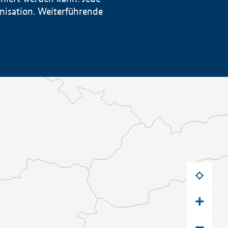
anisation. Weiterführende
+
−