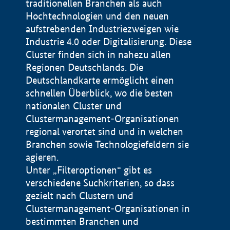
traditionellen Branchen als auch
Hochtechnologien und den neuen
aufstrebenden Industriezweigen wie
Industrie 4.0 oder Digitalisierung. Diese
Cluster finden sich in nahezu allen
Regionen Deutschlands. Die
Deutschlandkarte ermöglicht einen
schnellen Überblick, wo die besten
nationalen Cluster und
Clustermanagement-Organisationen
regional verortet sind und in welchen
+
Branchen sowie Technologiefeldern sie
agieren.
−
Unter „Filteroptionen“ gibt es
verschiedene Suchkriterien, so dass
gezielt nach Clustern und
Impressum
Clustermanagement-Organisationen in
Datenschutzerklärung
100 km
© Geobasis-DE / BKG 2015
bestimmten Branchen und
BMWE, 2026 ©