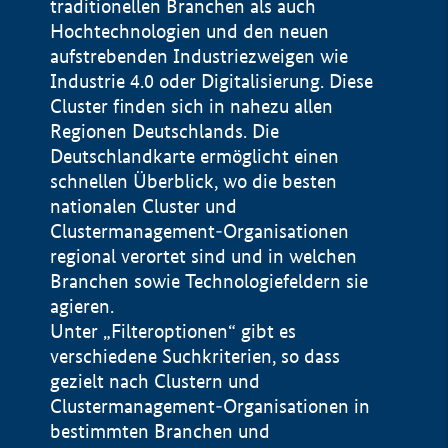
traditionellen Branchen als auch
Hochtechnologien und den neuen
aufstrebenden Industriezweigen wie
Industrie 4.0 oder Digitalisierung. Diese
Cluster finden sich in nahezu allen
Regionen Deutschlands. Die
Deutschlandkarte ermöglicht einen
schnellen Überblick, wo die besten
nationalen Cluster und
Clustermanagement-Organisationen
regional verortet sind und in welchen
+
Branchen sowie Technologiefeldern sie
agieren.
−
Unter „Filteroptionen“ gibt es
verschiedene Suchkriterien, so dass
gezielt nach Clustern und
Impressum
Clustermanagement-Organisationen in
Datenschutzerklärung
100 km
© Geobasis-DE / BKG 2015
bestimmten Branchen und
BMWE, 2026 ©