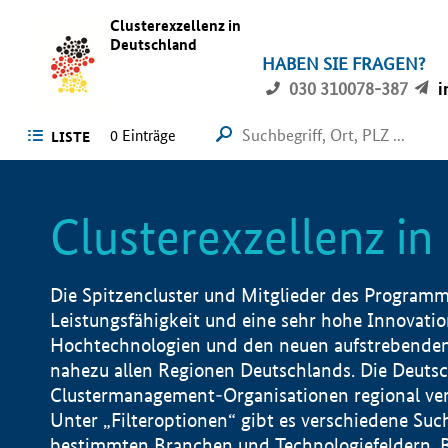
Clusterexzellenz in
Deutschland
HABEN SIE FRAGEN?
030 310078-387
i
0
Einträge
LISTE
Clusterexzellenz i
Die Spitzencluster und Mitglieder des Programms
Leistungsfähigkeit und eine sehr hohe Innovation
Hochtechnologien und den neuen aufstrebenden In
nahezu allen Regionen Deutschlands. Die Deutsc
Clustermanagement-Organisationen regional vero
Unter „Filteroptionen“ gibt es verschiedene Suc
bestimmten Branchen und Technologiefeldern, 