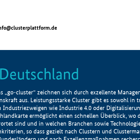
nfo@clusterplattform.de
n Deutschland
 „go-cluster“ zeichnen sich durch exzellente Manageme
skraft aus. Leistungsstarke Cluster gibt es sowohl in 
dustriezweigen wie Industrie 4.0 oder Digitalisierung
hlandkarte ermöglicht einen schnellen Überblick, wo d
rtet sind und in welchen Branchen sowie Technologief
hkriterien, so dass gezielt nach Clustern und Cluster
Bundesländern und nach Exzellenzmaßnahmen recherch