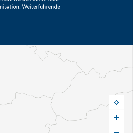
anisation. Weiterführende
+
−