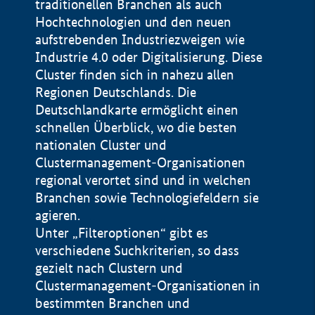
traditionellen Branchen als auch
Hochtechnologien und den neuen
aufstrebenden Industriezweigen wie
Industrie 4.0 oder Digitalisierung. Diese
Cluster finden sich in nahezu allen
Regionen Deutschlands. Die
Deutschlandkarte ermöglicht einen
schnellen Überblick, wo die besten
nationalen Cluster und
Clustermanagement-Organisationen
regional verortet sind und in welchen
+
Branchen sowie Technologiefeldern sie
agieren.
−
Unter „Filteroptionen“ gibt es
verschiedene Suchkriterien, so dass
gezielt nach Clustern und
Impressum
Clustermanagement-Organisationen in
Datenschutzerklärung
100 km
© Geobasis-DE / BKG 2015
bestimmten Branchen und
BMWE, 2026 ©