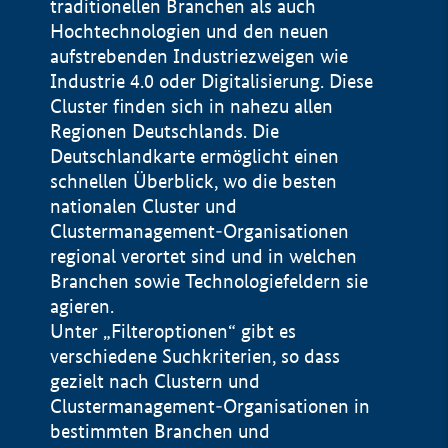
traditionellen Branchen als auch
Hochtechnologien und den neuen
aufstrebenden Industriezweigen wie
Industrie 4.0 oder Digitalisierung. Diese
Cluster finden sich in nahezu allen
Regionen Deutschlands. Die
Deutschlandkarte ermöglicht einen
schnellen Überblick, wo die besten
nationalen Cluster und
Clustermanagement-Organisationen
regional verortet sind und in welchen
+
Branchen sowie Technologiefeldern sie
agieren.
−
Unter „Filteroptionen“ gibt es
verschiedene Suchkriterien, so dass
gezielt nach Clustern und
Impressum
Clustermanagement-Organisationen in
Datenschutzerklärung
100 km
© Geobasis-DE / BKG 2015
bestimmten Branchen und
BMWE, 2026 ©