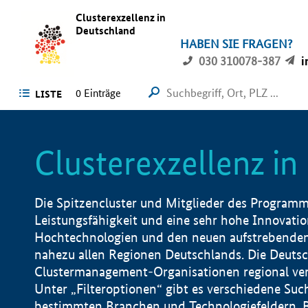
Clusterexzellenz in
Deutschland
HABEN SIE FRAGEN?
030 310078-387
i
0
Einträge
LISTE
Clusterexzellenz i
Die Spitzencluster und Mitglieder des Programms
Leistungsfähigkeit und eine sehr hohe Innovation
Hochtechnologien und den neuen aufstrebenden In
nahezu allen Regionen Deutschlands. Die Deutsc
Clustermanagement-Organisationen regional vero
Unter „Filteroptionen“ gibt es verschiedene Suc
bestimmten Branchen und Technologiefeldern, 