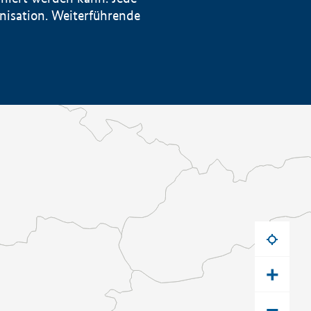
anisation. Weiterführende
+
−