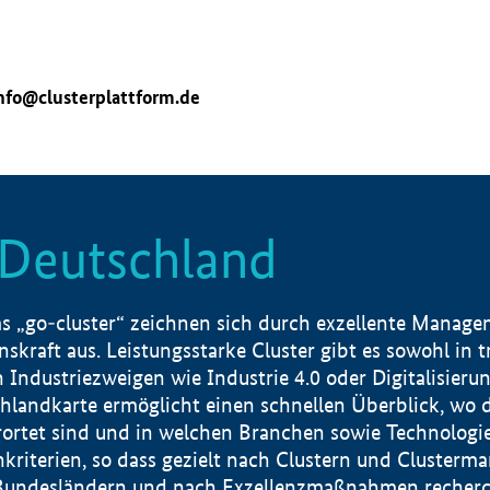
nfo@clusterplattform.de
n Deutschland
 „go-cluster“ zeichnen sich durch exzellente Manageme
skraft aus. Leistungsstarke Cluster gibt es sowohl in 
dustriezweigen wie Industrie 4.0 oder Digitalisierung
hlandkarte ermöglicht einen schnellen Überblick, wo d
rtet sind und in welchen Branchen sowie Technologief
hkriterien, so dass gezielt nach Clustern und Cluster
Bundesländern und nach Exzellenzmaßnahmen recherch