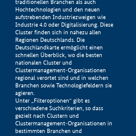
traditionellen Branchen als auch
Hochtechnologien und den neuen
aufstrebenden Industriezweigen wie
Industrie 4.0 oder Digitalisierung. Diese
Cluster finden sich in nahezu allen
Regionen Deutschlands. Die
Deutschlandkarte ermöglicht einen
schnellen Überblick, wo die besten
nationalen Cluster und
Clustermanagement-Organisationen
regional verortet sind und in welchen
+
Branchen sowie Technologiefeldern sie
agieren.
−
Unter „Filteroptionen“ gibt es
verschiedene Suchkriterien, so dass
gezielt nach Clustern und
Impressum
Clustermanagement-Organisationen in
Datenschutzerklärung
100 km
© Geobasis-DE / BKG 2015
bestimmten Branchen und
BMWE, 2026 ©