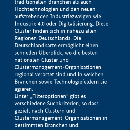
traditionellen Branchen als auch
Hochtechnologien und den neuen
aufstrebenden Industriezweigen wie
Industrie 4.0 oder Digitalisierung. Diese
Cluster finden sich in nahezu allen
Regionen Deutschlands. Die
Deutschlandkarte ermöglicht einen
schnellen Überblick, wo die besten
nationalen Cluster und
Clustermanagement-Organisationen
regional verortet sind und in welchen
+
Branchen sowie Technologiefeldern sie
agieren.
−
Unter „Filteroptionen“ gibt es
verschiedene Suchkriterien, so dass
gezielt nach Clustern und
Impressum
Clustermanagement-Organisationen in
Datenschutzerklärung
100 km
© Geobasis-DE / BKG 2015
bestimmten Branchen und
BMWE, 2026 ©