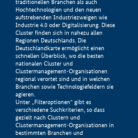
traditionellen Branchen als auch
Hochtechnologien und den neuen
aufstrebenden Industriezweigen wie
Industrie 4.0 oder Digitalisierung. Diese
Cluster finden sich in nahezu allen
Regionen Deutschlands. Die
Deutschlandkarte ermöglicht einen
schnellen Überblick, wo die besten
nationalen Cluster und
Clustermanagement-Organisationen
regional verortet sind und in welchen
+
Branchen sowie Technologiefeldern sie
agieren.
−
Unter „Filteroptionen“ gibt es
verschiedene Suchkriterien, so dass
gezielt nach Clustern und
Impressum
Clustermanagement-Organisationen in
Datenschutzerklärung
100 km
© Geobasis-DE / BKG 2015
bestimmten Branchen und
BMWE, 2026 ©