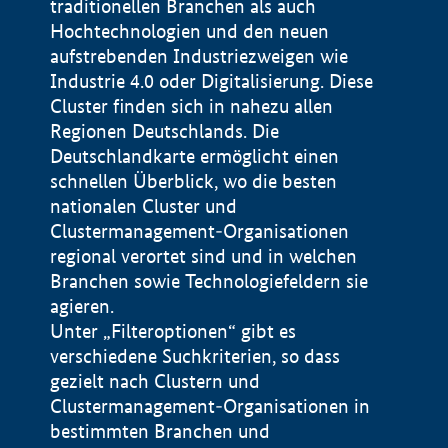
traditionellen Branchen als auch
Hochtechnologien und den neuen
aufstrebenden Industriezweigen wie
Industrie 4.0 oder Digitalisierung. Diese
Cluster finden sich in nahezu allen
Regionen Deutschlands. Die
Deutschlandkarte ermöglicht einen
schnellen Überblick, wo die besten
nationalen Cluster und
Clustermanagement-Organisationen
regional verortet sind und in welchen
+
Branchen sowie Technologiefeldern sie
agieren.
−
Unter „Filteroptionen“ gibt es
verschiedene Suchkriterien, so dass
gezielt nach Clustern und
Impressum
Clustermanagement-Organisationen in
Datenschutzerklärung
100 km
© Geobasis-DE / BKG 2015
bestimmten Branchen und
BMWE, 2026 ©