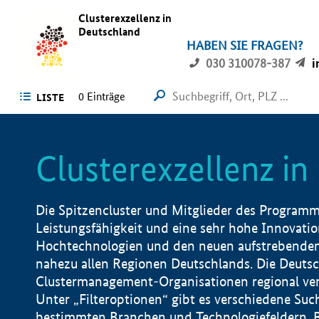
Clusterexzellenz in
Deutschland
HABEN SIE FRAGEN?
030 310078-387
i
0
Einträge
LISTE
Clusterexzellenz i
Die Spitzencluster und Mitglieder des Programms
Leistungsfähigkeit und eine sehr hohe Innovation
Hochtechnologien und den neuen aufstrebenden In
nahezu allen Regionen Deutschlands. Die Deutsc
Clustermanagement-Organisationen regional vero
Unter „Filteroptionen“ gibt es verschiedene Suc
bestimmten Branchen und Technologiefeldern, 