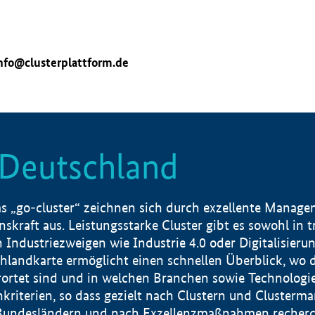
nfo@clusterplattform.de
n Deutschland
 „go-cluster“ zeichnen sich durch exzellente Manageme
skraft aus. Leistungsstarke Cluster gibt es sowohl in 
dustriezweigen wie Industrie 4.0 oder Digitalisierung
hlandkarte ermöglicht einen schnellen Überblick, wo d
rtet sind und in welchen Branchen sowie Technologief
hkriterien, so dass gezielt nach Clustern und Cluster
Bundesländern und nach Exzellenzmaßnahmen recherch