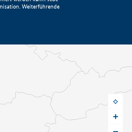
anisation. Weiterführende
+
−