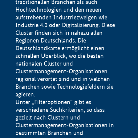
traditionellen Branchen als auch
Hochtechnologien und den neuen
aufstrebenden Industriezweigen wie
Industrie 4.0 oder Digitalisierung. Diese
Cluster finden sich in nahezu allen
Regionen Deutschlands. Die
Deutschlandkarte ermöglicht einen
schnellen Überblick, wo die besten
nationalen Cluster und
Clustermanagement-Organisationen
regional verortet sind und in welchen
+
Branchen sowie Technologiefeldern sie
agieren.
−
Unter „Filteroptionen“ gibt es
verschiedene Suchkriterien, so dass
gezielt nach Clustern und
Impressum
Clustermanagement-Organisationen in
Datenschutzerklärung
100 km
© Geobasis-DE / BKG 2015
bestimmten Branchen und
BMWE, 2026 ©