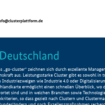
nfo@clusterplattform.de
n Deutschland
 „go-cluster“ zeichnen sich durch exzellente Manageme
skraft aus. Leistungsstarke Cluster gibt es sowohl in 
dustriezweigen wie Industrie 4.0 oder Digitalisierung
hlandkarte ermöglicht einen schnellen Überblick, wo d
rtet sind und in welchen Branchen sowie Technologief
hkriterien, so dass gezielt nach Clustern und Cluster
Bundesländern und nach Exzellenzmaßnahmen recherch