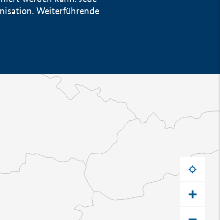
anisation. Weiterführende
+
−