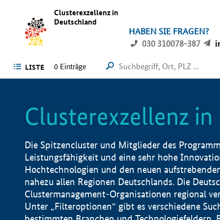
Clusterexzellenz in
Deutschland
HABEN SIE FRAGEN?
030 310078-387
i
0
Einträge
LISTE
Clusterexzellenz i
Die Spitzencluster und Mitglieder des Programms
Leistungsfähigkeit und eine sehr hohe Innovation
Hochtechnologien und den neuen aufstrebenden In
nahezu allen Regionen Deutschlands. Die Deutsc
Clustermanagement-Organisationen regional vero
Unter „Filteroptionen“ gibt es verschiedene Suc
bestimmten Branchen und Technologiefeldern, 