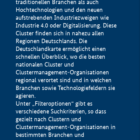
traditionellen Branchen als auch
Hochtechnologien und den neuen
aufstrebenden Industriezweigen wie
Industrie 4.0 oder Digitalisierung. Diese
Cluster finden sich in nahezu allen
Regionen Deutschlands. Die
Deutschlandkarte ermöglicht einen
schnellen Überblick, wo die besten
nationalen Cluster und
Clustermanagement-Organisationen
regional verortet sind und in welchen
+
Branchen sowie Technologiefeldern sie
agieren.
−
Unter „Filteroptionen“ gibt es
verschiedene Suchkriterien, so dass
gezielt nach Clustern und
Impressum
Clustermanagement-Organisationen in
Datenschutzerklärung
100 km
© Geobasis-DE / BKG 2015
bestimmten Branchen und
BMWE, 2026 ©