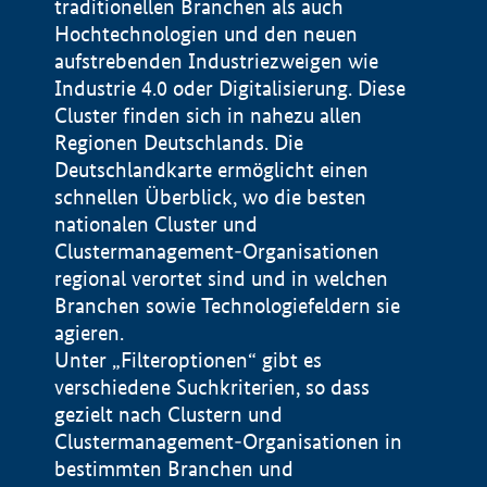
traditionellen Branchen als auch
Hochtechnologien und den neuen
aufstrebenden Industriezweigen wie
Industrie 4.0 oder Digitalisierung. Diese
Cluster finden sich in nahezu allen
Regionen Deutschlands. Die
Deutschlandkarte ermöglicht einen
schnellen Überblick, wo die besten
nationalen Cluster und
Clustermanagement-Organisationen
regional verortet sind und in welchen
+
Branchen sowie Technologiefeldern sie
agieren.
−
Unter „Filteroptionen“ gibt es
verschiedene Suchkriterien, so dass
gezielt nach Clustern und
Impressum
Clustermanagement-Organisationen in
Datenschutzerklärung
100 km
© Geobasis-DE / BKG 2015
bestimmten Branchen und
BMWE, 2026 ©