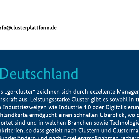
nfo@clusterplattform.de
n Deutschland
 „go-cluster“ zeichnen sich durch exzellente Manageme
skraft aus. Leistungsstarke Cluster gibt es sowohl in 
dustriezweigen wie Industrie 4.0 oder Digitalisierung
hlandkarte ermöglicht einen schnellen Überblick, wo d
rtet sind und in welchen Branchen sowie Technologief
hkriterien, so dass gezielt nach Clustern und Cluster
Bundesländern und nach Exzellenzmaßnahmen recherch