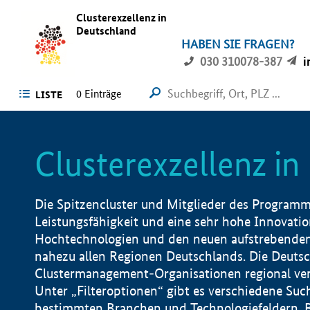
Clusterexzellenz in
Deutschland
HABEN SIE FRAGEN?
030 310078-387
i
0
Einträge
LISTE
Clusterexzellenz i
Die Spitzencluster und Mitglieder des Programms
Leistungsfähigkeit und eine sehr hohe Innovation
Hochtechnologien und den neuen aufstrebenden In
nahezu allen Regionen Deutschlands. Die Deutsc
Clustermanagement-Organisationen regional vero
Unter „Filteroptionen“ gibt es verschiedene Suc
bestimmten Branchen und Technologiefeldern, 