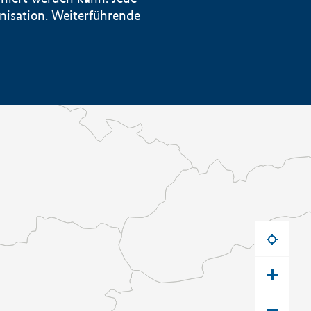
anisation. Weiterführende
+
−