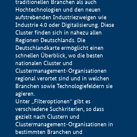
traditionellen Branchen als auch
Hochtechnologien und den neuen
aufstrebenden Industriezweigen wie
Industrie 4.0 oder Digitalisierung. Diese
Cluster finden sich in nahezu allen
Regionen Deutschlands. Die
Deutschlandkarte ermöglicht einen
schnellen Überblick, wo die besten
nationalen Cluster und
Clustermanagement-Organisationen
regional verortet sind und in welchen
+
Branchen sowie Technologiefeldern sie
agieren.
−
Unter „Filteroptionen“ gibt es
verschiedene Suchkriterien, so dass
gezielt nach Clustern und
Impressum
Clustermanagement-Organisationen in
Datenschutzerklärung
100 km
© Geobasis-DE / BKG 2015
bestimmten Branchen und
BMWE, 2026 ©