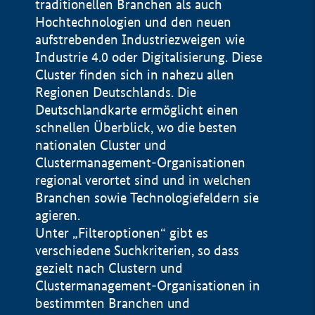
traditionellen Branchen als auch
Hochtechnologien und den neuen
aufstrebenden Industriezweigen wie
Industrie 4.0 oder Digitalisierung. Diese
Cluster finden sich in nahezu allen
Regionen Deutschlands. Die
Deutschlandkarte ermöglicht einen
schnellen Überblick, wo die besten
nationalen Cluster und
Clustermanagement-Organisationen
regional verortet sind und in welchen
+
Branchen sowie Technologiefeldern sie
agieren.
−
Unter „Filteroptionen“ gibt es
verschiedene Suchkriterien, so dass
gezielt nach Clustern und
Impressum
Clustermanagement-Organisationen in
Datenschutzerklärung
100 km
© Geobasis-DE / BKG 2015
bestimmten Branchen und
BMWE, 2026 ©