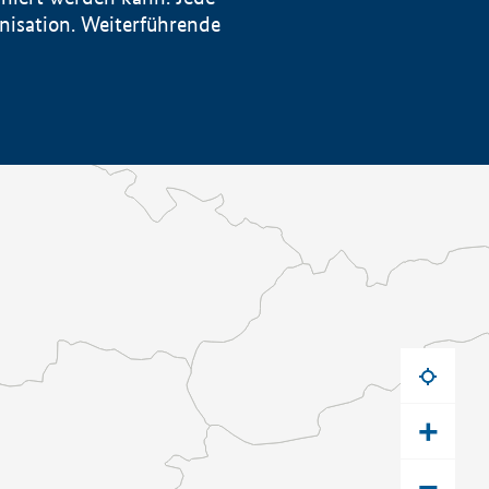
anisation. Weiterführende
+
−