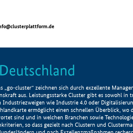
nfo@clusterplattform.de
n Deutschland
 „go-cluster“ zeichnen sich durch exzellente Manageme
skraft aus. Leistungsstarke Cluster gibt es sowohl in 
dustriezweigen wie Industrie 4.0 oder Digitalisierung
hlandkarte ermöglicht einen schnellen Überblick, wo d
rtet sind und in welchen Branchen sowie Technologief
hkriterien, so dass gezielt nach Clustern und Cluster
Bundesländern und nach Exzellenzmaßnahmen recherch