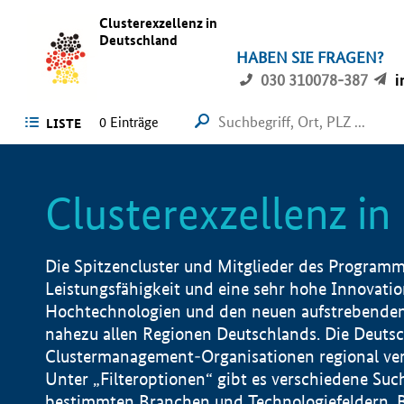
Clusterexzellenz in
Deutschland
HABEN SIE FRAGEN?
030 310078-387
i
0
Einträge
LISTE
Clusterexzellenz i
Die Spitzencluster und Mitglieder des Programms
Leistungsfähigkeit und eine sehr hohe Innovation
Hochtechnologien und den neuen aufstrebenden In
nahezu allen Regionen Deutschlands. Die Deutsc
Clustermanagement-Organisationen regional vero
Unter „Filteroptionen“ gibt es verschiedene Suc
bestimmten Branchen und Technologiefeldern, 