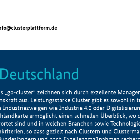
nfo@clusterplattform.de
n Deutschland
 „go-cluster“ zeichnen sich durch exzellente Manageme
skraft aus. Leistungsstarke Cluster gibt es sowohl in 
dustriezweigen wie Industrie 4.0 oder Digitalisierung
hlandkarte ermöglicht einen schnellen Überblick, wo d
rtet sind und in welchen Branchen sowie Technologief
hkriterien, so dass gezielt nach Clustern und Cluster
Bundesländern und nach Exzellenzmaßnahmen recherch