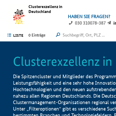
Clusterexzellenz in
Deutschland
HABEN SIE FRAGEN?
030 310078-387
i
0
Einträge
LISTE
Clusterexzellenz i
Die Spitzencluster und Mitglieder des Programms
Leistungsfähigkeit und eine sehr hohe Innovation
Hochtechnologien und den neuen aufstrebenden In
nahezu allen Regionen Deutschlands. Die Deutsc
Clustermanagement-Organisationen regional vero
Unter „Filteroptionen“ gibt es verschiedene Suc
bestimmten Branchen und Technologiefeldern, 