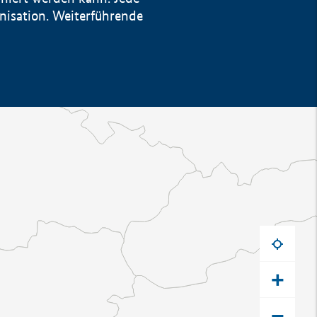
anisation. Weiterführende
+
−